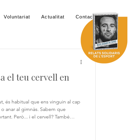
Voluntariat
Actualitat
Contacte
a el teu cervell en
t, és habitual que ens vinguin al cap
r o anar al gimnàs. Sabem que
tant. Però... i el cervell? També
a és sí. Igual que els músculs, el
vitat, dels nous aprenentatges, del
ocials. Mantenir-lo estimulat ajuda a