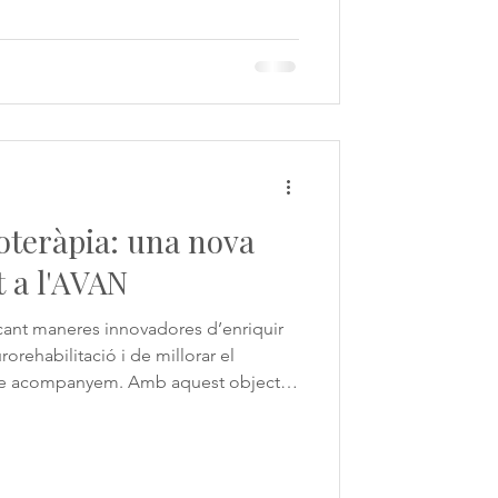
mòria, l'atenció o el llenguatge i
t mé
oteràpia: una nova
t a l'AVAN
ant maneres innovadores d’enriquir
orehabilitació i de millorar el
ue acompanyem. Amb aquest objectiu
na nova iniciativa molt especial: una
La zooteràpia, o teràpia assistida amb
 utilitza la interacció amb els animals
àmbit de la neurologia, s'ha