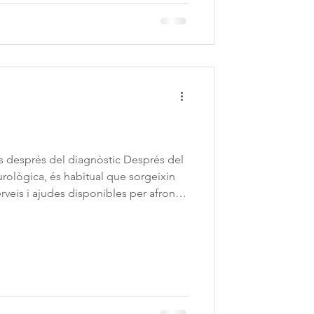
 pot ap
ls després del diagnòstic Després del
urològica, és habitual que sorgeixin
rveis i ajudes disponibles per afrontar
ta xerrada gratuïta, coneixeràs les
s, recursos de suport i opcions que
autonomia, la participació i la qualitat
discapacitat derivada d'una malaltia