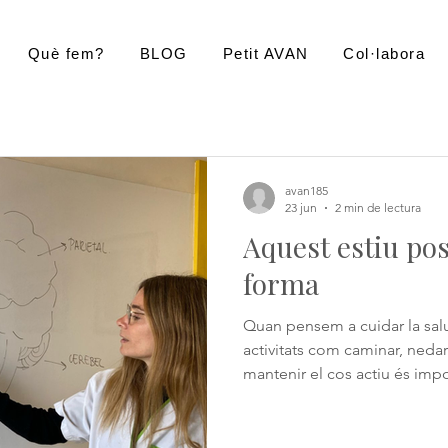
Què fem?
BLOG
Petit AVAN
Col·labora
avan185
23 jun
2 min de lectura
Aquest estiu pos
forma
Quan pensem a cuidar la salu
activitats com caminar, neda
mantenir el cos actiu és impor
necessita exercici? La respost
cervell es beneficia de l'acti
moviment i de les relacions s