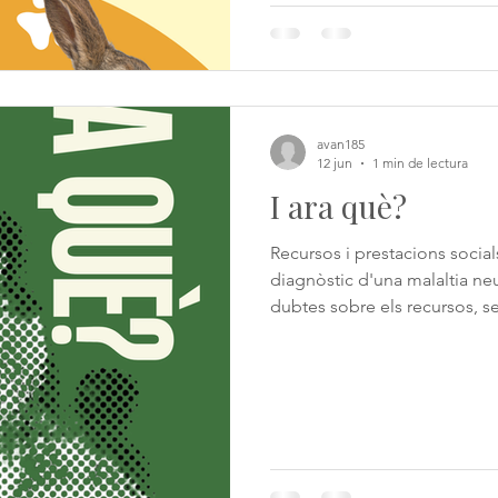
demostrat que aquest vincle
avan185
12 jun
1 min de lectura
I ara què?
Recursos i prestacions socia
diagnòstic d'una malaltia ne
dubtes sobre els recursos, se
aquesta nova etapa. En aques
principals prestacions social
poden contribuir a millorar l'
de vida de les persones amb 
neurodegenerati