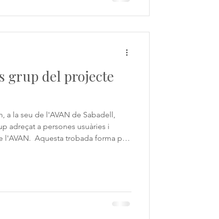
us grup del projecte
 h, a la seu de l'AVAN de Sabadell,
p adreçat a persones usuàries i
e l'AVAN. ​ Aquesta trobada forma part
 iniciativa que recull experiències de
rsones amb discapacitat física i/o
seva defensa i impulsar millores en les
n espai de conversa i participació on