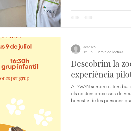
preservar funcions com la me
contribueix a un envellimen
avan185
12 jun
2 min de lectura
Descobrim la zo
experiència pilo
A l’AVAN sempre estem busc
els nostres processos de neur
benestar de les persones q
en ment, obrim les portes a u
jornada pilot de zooteràpia. 
animals, és una disciplina que
com a eina terapèutica. En l'