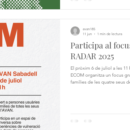
avan185
11 jun
1 min de lectura
Participa al foc
RADAR 2025
El pròxim 6 de juliol a les 11
ECOM organitza un focus gru
famílies de les quatre seus d
del projecte RADAR 2025, una
vulneració de drets de les pe
orgànica per contribuir a la 
polítiques públiques. Serà u
podreu compartir expe