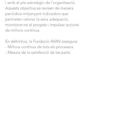
i amb el pla estratègic de l’organització.
Aquests objectius es revisen de manera
periòdica mitjançant indicadors que
permeten valorar la seva adequació,
monitorar-ne el progrés i impulsar accions
de millora contínua.
En definitiva, la Fundació AVAN assegura:
- Millora contínua de tots els processos
- Mesura de la satisfacció de les parts
interessades
- Compliment dels requisits legals
Compromís global:
Mitjançant aquesta política, la Fundació
Privada AVAN es compromet a
consolidar-se com una entitat de
referència en l’atenció a les persones amb
malalties neurològiques, assegurant la
qualitat, la sostenibilitat i la millora