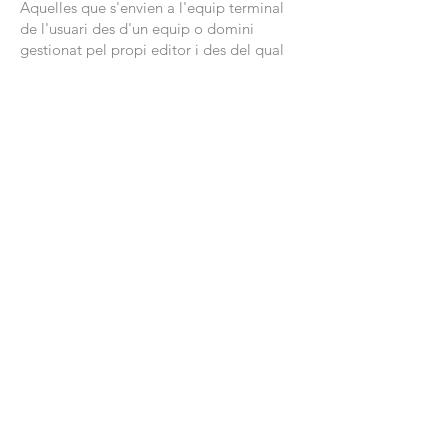
Aquelles que s'envien a l'equip terminal
de l'usuari des d'un equip o domini
gestionat pel propi editor i des del qual
es presta el servei sol·licitat per l'usuari.
Cookies de tercers
Aquelles que s'envien a l'equip terminal
de l'usuari des d'un equip o domini que
no és gestionat per l'editor, sinó per una
altra entitat que tracta les dades
obtingudes través de les cookies.
AVAN utilitza cookies tècniques, de
personalització, anàlisi i publicitàries,
pròpies i de tercers, que tracten dades de
connexió i/o dispositiu, així com hàbits de
navegació per a finalitats estadístiques i
publicitàries.