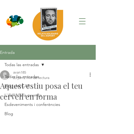
Entrada
Todas las entradas
avan185
Todas las entradas
23 jun
2 min de lectura
Aquest estiu posa el teu
Blog del CAE
cervell en forma
L'AVAN a la premsa
Esdeveniments i conferències
Blog