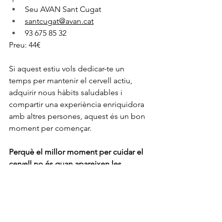
Seu AVAN Sant Cugat
santcugat@avan.cat
93 675 85 32
Preu: 44€
Si aquest estiu vols dedicar-te un 
temps per mantenir el cervell actiu, 
adquirir nous hàbits saludables i 
compartir una experiència enriquidora 
amb altres persones, aquest és un bon 
moment per començar.
Perquè el millor moment per cuidar el 
cervell no és quan apareixen les 
dificultats, sinó molt abans.
Esdeveniments i conferències
L'AVAN a la premsa
Blog