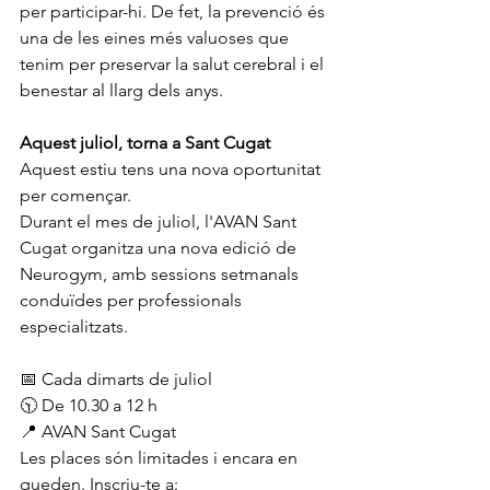
per participar-hi. De fet, la prevenció és 
una de les eines més valuoses que 
tenim per preservar la salut cerebral i el 
benestar al llarg dels anys.
Aquest juliol, torna a Sant Cugat
Aquest estiu tens una nova oportunitat 
per començar.
Durant el mes de juliol, l'AVAN Sant 
Cugat organitza una nova edició de 
Neurogym, amb sessions setmanals 
conduïdes per professionals 
especialitzats.
📅 Cada dimarts de juliol
🕥 De 10.30 a 12 h
📍 AVAN Sant Cugat
Les places són limitades i encara en 
queden. Inscriu-te a: 