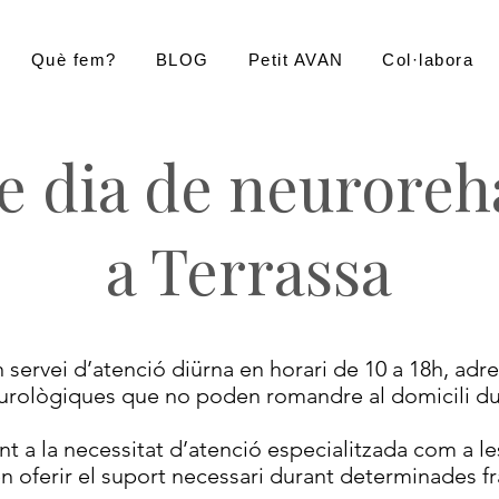
Què fem?
BLOG
Petit AVAN
Col·labora
e dia de neuroreha
a Terrassa
n servei d’atenció diürna en horari de 10 a 18h, ad
urològiques que no poden romandre al domicili dur
t a la necessitat d’atenció especialitzada com a le
n oferir el suport necessari durant determinades fr