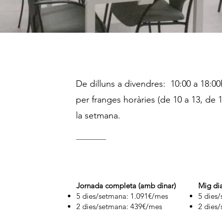
Horari
De dilluns a divendres: 10:00 a 18:00
per franges horàries (de 10 a 13, de 10
la setmana.
Modalitats i preus
Jornada completa (amb dinar)
Mig dia
5 dies/setmana: 1.091€/mes
5 dies
2 dies/setmana: 439€/mes
2 dies