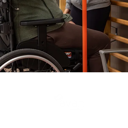
AVAN Sabadell
Carrer de l'Estrella, 110
08201 Sabadell
93 715 64 85
sabadell@avan.cat