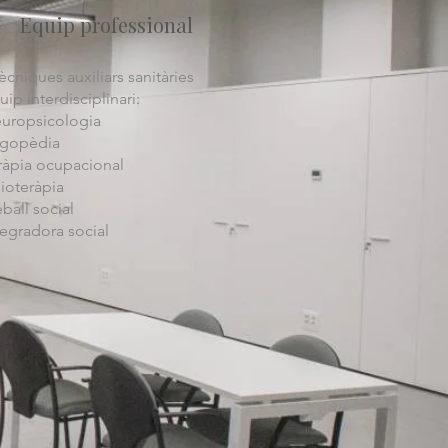
Equip professional
tècniques auxiliars sanitàries
uip interdisciplinari:
uropsicologia
gopèdia
ràpia ocupacional
sioteràpia
eball social
tegradora social