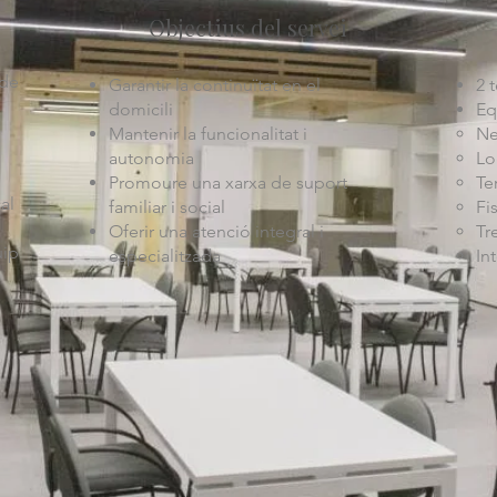
Objectius del servei
 de
Garantir la continuïtat en el
2 
domicili
Eq
Mantenir la funcionalitat i
Ne
autonomia
Lo
Promoure una xarxa de suport
Te
al
familiar i social
Fi
Oferir una atenció integral i
Tr
uip
especialitzada
In