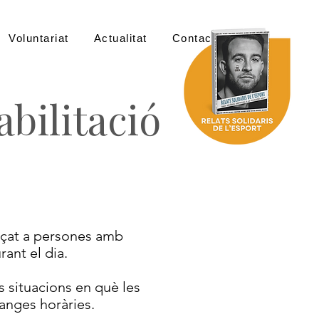
Voluntariat
Actualitat
Contacte
bilitació
reçat a persones amb
ant el dia.
s situacions en què les
anges horàries.