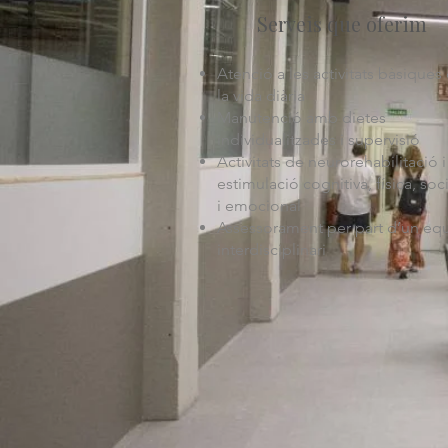
Serveis que oferim
Atenció a les activitats bàsiques
la vida diària
Manutenció amb dietes
individualitzades i supervisió
Activitats de neurorehabilitació i
estimulació cognitiva, física, soci
i emocional
Assessorament per part d’un eq
interdisciplinari