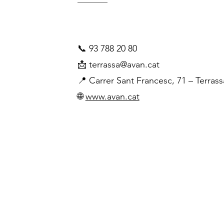
Contacte i més informac
📞 93 788 20 80
📩 terrassa@avan.cat
📍 Carrer Sant Francesc, 71 – Terrass
🌐
www.avan.cat
AVAN Terrassa
AVAN Sant Cugat
AVAN Rub
C/ St. Francesc, 71
Casa de Cultura. Castellví, 8
C/ Lluís R
08221 Terrassa
(Jardins del Monestir)
esc. A, 1r
93 788 20 80
08190 Sant Cugat del Vallès
08191 Ru
terrassa@avan.cat
93 675 85 32
93 588 17
santcugat@avan.cat
rubi@ava